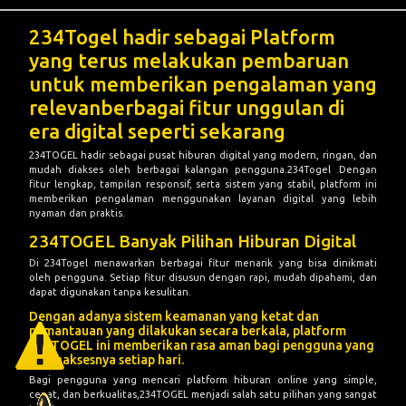
234Togel hadir sebagai Platform
yang terus melakukan pembaruan
untuk memberikan pengalaman yang
relevan
berbagai fitur unggulan
di
era digital seperti sekarang
234TOGEL hadir sebagai pusat hiburan digital yang modern, ringan, dan
mudah diakses oleh berbagai kalangan pengguna.
234Togel
.Dengan
fitur lengkap, tampilan responsif, serta sistem yang stabil, platform ini
memberikan pengalaman menggunakan layanan digital yang lebih
nyaman dan praktis.
234TOGEL Banyak Pilihan Hiburan Digital
Di
234Togel
menawarkan berbagai fitur menarik yang bisa dinikmati
oleh pengguna. Setiap fitur disusun dengan rapi, mudah dipahami, dan
dapat digunakan tanpa kesulitan.
Dengan adanya sistem keamanan yang ketat dan
pemantauan yang dilakukan secara berkala, platform
234TOGEL ini memberikan rasa aman bagi pengguna yang
mengaksesnya setiap hari.
Bagi pengguna yang mencari platform hiburan online yang simple,
cepat, dan berkualitas,
234TOGEL
menjadi salah satu pilihan yang sangat