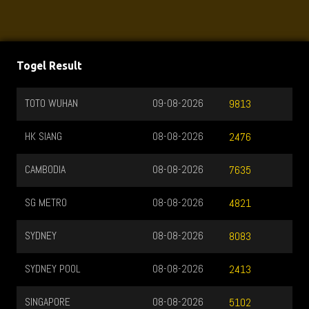
Togel Result
TOTO WUHAN
09-08-2026
9813
HK SIANG
08-08-2026
2476
CAMBODIA
08-08-2026
7635
SG METRO
08-08-2026
4821
SYDNEY
08-08-2026
8083
SYDNEY POOL
08-08-2026
2413
SINGAPORE
08-08-2026
5102