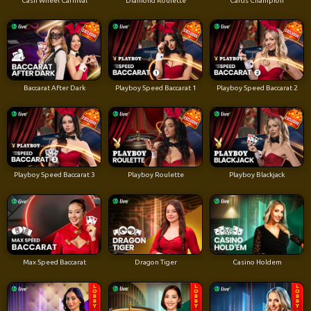
Cash Wheel Carnival
Diamond Roulette
Cards Champion
Baccarat After Dark
Playboy Speed Baccarat 1
Playboy Speed Baccarat 2
Playboy Speed Baccarat 3
Playboy Roulette
Playboy Blackjack
Max Speed Baccarat
Dragon Tiger
Casino Holdem