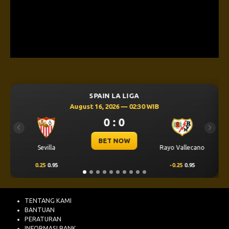
SPAIN LA LIGA
WIB
August 16, 2026 — 00:30 WIB
0 : 0
Previous
Next
BET NOW
Rayo Vallecano
Alaves
-0.25
0.95
0.00
0.62
TENTANG KAMI
BANTUAN
PERATURAN
INFORMASI BANK