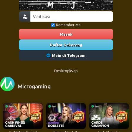
Remember Me
Masuk
Daftar Sekarang
Main di Telegram
Desktop
Wap
Microgaming