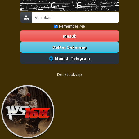
Remember Me
Masuk
Daftar Sekarang
Main di Telegram
Desktop
Wap