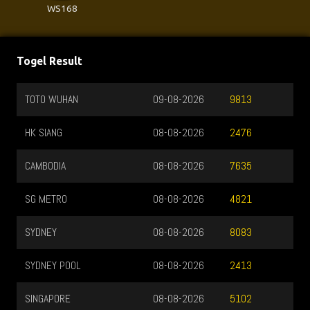
WS168
Togel Result
TOTO WUHAN
09-08-2026
9813
HK SIANG
08-08-2026
2476
CAMBODIA
08-08-2026
7635
SG METRO
08-08-2026
4821
SYDNEY
08-08-2026
8083
SYDNEY POOL
08-08-2026
2413
SINGAPORE
08-08-2026
5102