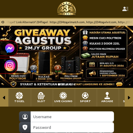
34Togel! Link Alternatif 234Togel : https://234togelmatch.com, https://234togelvit.com, https://234tog
TOGEL
SLOT
LIVE CASINO
SPORT
ARCADE
SABU