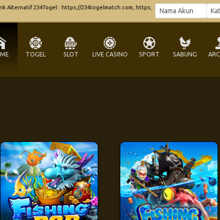
ternatif 234Togel : https://234togelmatch.com, https://234togelvit.com, https://234
ME
TOGEL
SLOT
LIVE CASINO
SPORT
SABUNG
ARC