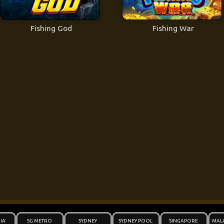
Fishing God
Fishing War
IA
SG METRO
SYDNEY
SYDNEY POOL
SINGAPORE
MALA