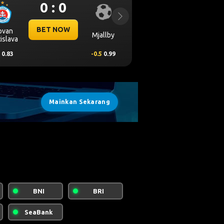
0 : 3
Next
BET NOW
e-
rance
Netherlands
0
0.80
0.00
0.82
Mainkan Sekarang
BNI
BRI
SeaBank