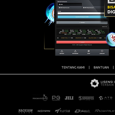
TENTANG KAMI
|
BANTUAN
|