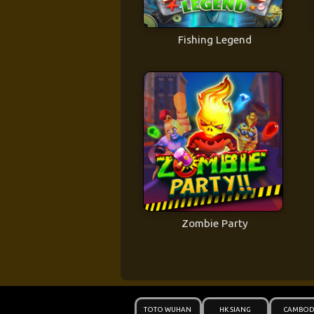
Fishing Legend
Zombie Party
TOTO WUHAN
HK SIANG
CAMBOD