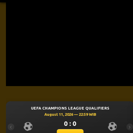
S LEAGUE QUALIFIERS
UEFA CHAMPIONS 
 2026 — 22:59 WIB
August 11, 2
0 : 0
0
Previous
Ne