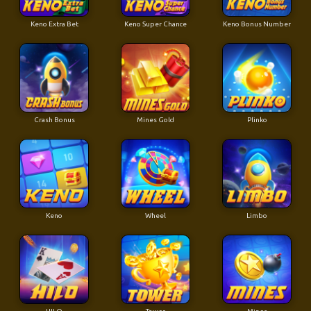
Keno Extra Bet
Keno Super Chance
Keno Bonus Number
Crash Bonus
Mines Gold
Plinko
Keno
Wheel
Limbo