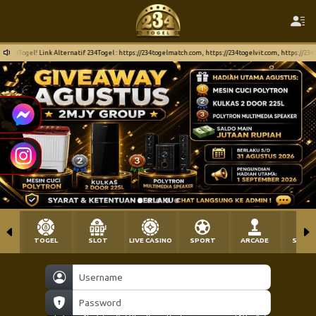
Link Alternatif 234Togel : https://234togelmatch.com, https://234togelvit.com, https://234togelson.com
TOGEL
SLOT
LIVE CASINO
SPORT
ARCADE
SABU