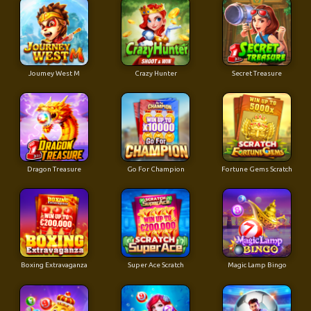
Joumey West M
Crazy Hunter
Secret Treasure
Dragon Treasure
Go For Champion
Fortune Gems Scratch
Boxing Extravaganza
Super Ace Scratch
Magic Lamp Bingo