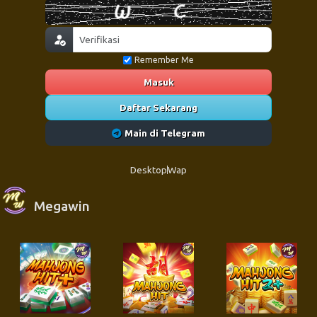
Remember Me
Masuk
Daftar Sekarang
Main di Telegram
Desktop
Wap
Megawin