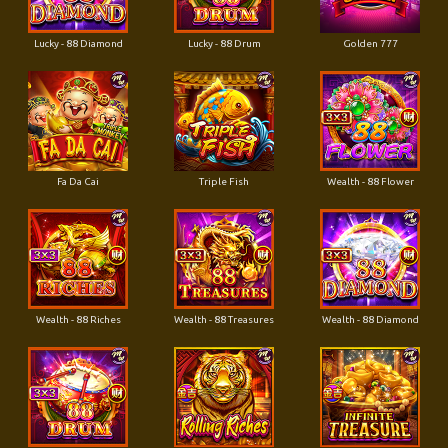
Lucky - 88 Diamond
Lucky - 88 Drum
Golden 777
Fa Da Cai
Triple Fish
Wealth - 88 Flower
Wealth - 88 Riches
Wealth - 88 Treasures
Wealth - 88 Diamond