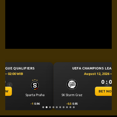
UEFA CHAMPIONS LEAGUE QUALIFIERS
August 12, 2026 — 01:30 WIB
0 : 0
Previous
Next
BET NOW
SK Sturm Graz
Fenerbahce
-0.5
0.95
0.5
0.87