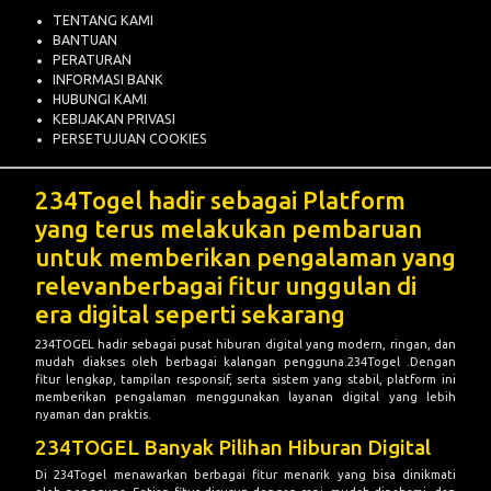
TENTANG KAMI
BANTUAN
PERATURAN
INFORMASI BANK
HUBUNGI KAMI
KEBIJAKAN PRIVASI
PERSETUJUAN COOKIES
234Togel hadir sebagai Platform
yang terus melakukan pembaruan
untuk memberikan pengalaman yang
relevan
berbagai fitur unggulan
di
era digital seperti sekarang
234TOGEL hadir sebagai pusat hiburan digital yang modern, ringan, dan
mudah diakses oleh berbagai kalangan pengguna.
234Togel
.Dengan
fitur lengkap, tampilan responsif, serta sistem yang stabil, platform ini
memberikan pengalaman menggunakan layanan digital yang lebih
nyaman dan praktis.
234TOGEL Banyak Pilihan Hiburan Digital
Di
234Togel
menawarkan berbagai fitur menarik yang bisa dinikmati