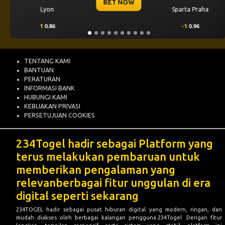
BET NOW
Sparta Praha
SK Sturm Graz
-1
0.96
-0.5
0.95
TENTANG KAMI
BANTUAN
PERATURAN
INFORMASI BANK
HUBUNGI KAMI
KEBIJAKAN PRIVASI
PERSETUJUAN COOKIES
234Togel hadir sebagai Platform yang
terus melakukan pembaruan untuk
memberikan pengalaman yang
relevan
berbagai fitur unggulan
di era
digital seperti sekarang
234TOGEL hadir sebagai pusat hiburan digital yang modern, ringan, dan
mudah diakses oleh berbagai kalangan pengguna.
234Togel
.Dengan fitur